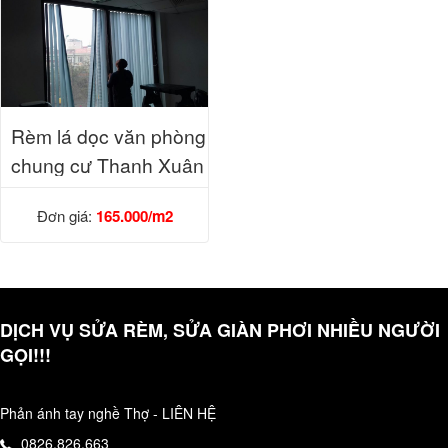
Rèm lá dọc văn phòng
chung cư Thanh Xuân
Đơn giá:
165.000/m2
DỊCH VỤ SỬA RÈM, SỬA GIÀN PHƠI NHIỀU NGƯỜI
GỌI!!!
Phản ánh tay nghề Thợ - LIÊN HỆ
0826.826.663