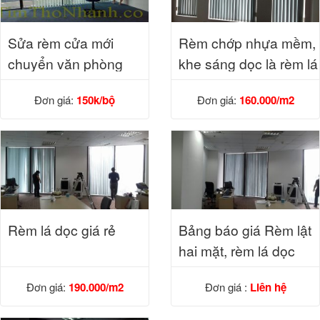
Sửa rèm cửa mới
Rèm chớp nhựa mềm,
chuyển văn phòng
khe sáng dọc là rèm lá
dọc 160k/m2
Đơn giá:
150k/bộ
Đơn giá:
160.000/m2
Rèm lá dọc giá rẻ
Bảng báo giá Rèm lật
hai mặt, rèm lá dọc
Đơn giá:
190.000/m2
Đơn giá :
Liên hệ