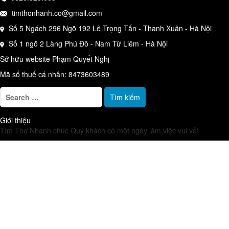
timthonhanh.co@gmail.com
Số 5 Ngách 296 Ngõ 192 Lê Trọng Tấn - Thanh Xuân - Hà Nội
Số 1 ngõ 2 Làng Phú Đô - Nam Từ Liêm - Hà Nội
Sở hữu website Phạm Quyết Nghị
Mã số thuế cá nhân: 8473603489
T
ì
m
Giới thiệu
k
Tìm Thợ Nhanh chúc Quý khách có một ngày làm việc vui vẻ!
i
ế
m
c
h
o
: