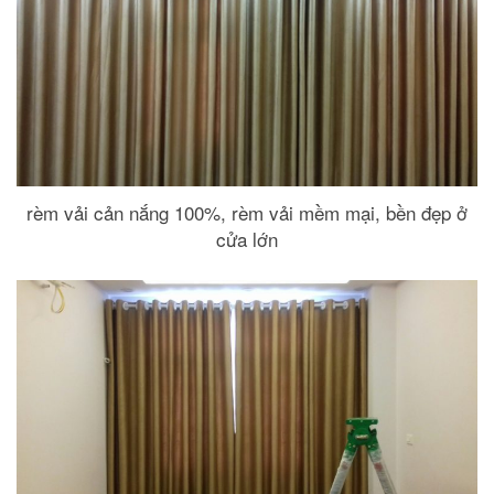
rèm vải cản nắng 100%, rèm vải mềm mại, bền đẹp ở
cửa lớn