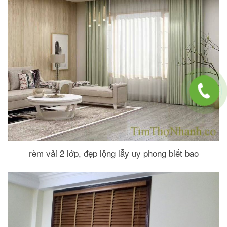
rèm vải 2 lớp, đẹp lộng lẫy uy phong biết bao