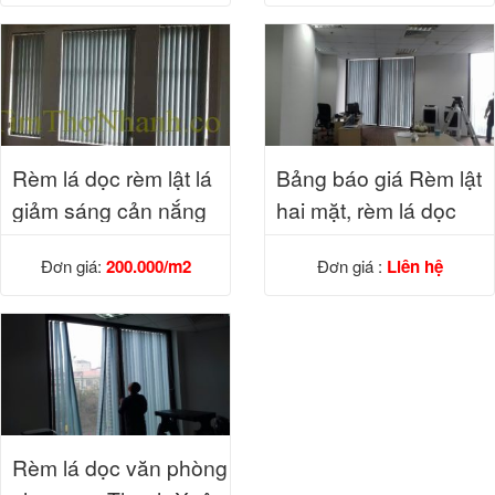
Rèm lá dọc rèm lật lá
Bảng báo giá Rèm lật
giảm sáng cản nắng
hai mặt, rèm lá dọc
85%
Đơn giá:
200.000/m2
Đơn giá :
Liên hệ
Rèm lá dọc văn phòng