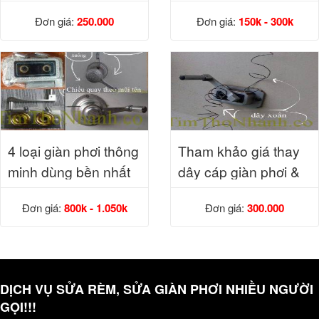
Hà Nội
nhiêu?
Đơn giá:
250.000
Đơn giá:
150k - 300k
4 loại giàn phơi thông
Tham khảo giá thay
minh dùng bền nhất
dây cáp giàn phơi &
cảm nhận dịch vụ
Đơn giá:
800k - 1.050k
Đơn giá:
300.000
DỊCH VỤ SỬA RÈM, SỬA GIÀN PHƠI NHIỀU NGƯỜI
GỌI!!!