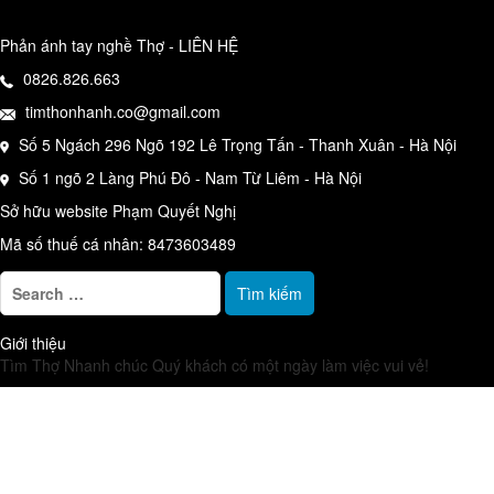
Phản ánh tay nghề Thợ - LIÊN HỆ
0826.826.663
timthonhanh.co@gmail.com
Số 5 Ngách 296 Ngõ 192 Lê Trọng Tấn - Thanh Xuân - Hà Nội
Số 1 ngõ 2 Làng Phú Đô - Nam Từ Liêm - Hà Nội
Sở hữu website Phạm Quyết Nghị
Mã số thuế cá nhân: 8473603489
T
ì
m
Giới thiệu
k
Tìm Thợ Nhanh chúc Quý khách có một ngày làm việc vui vẻ!
i
ế
m
c
h
o