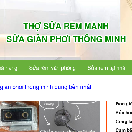
THỢ SỬA RÈM MÀNH
SỬA GIÀN PHƠI THÔNG MINH
hà hàng
Sửa rèm văn phòng
Sửa rèm tại nhà
i giàn phơi thông minh dùng bền nhất
Đơn gi
Bảo hà
Công l
Cam k