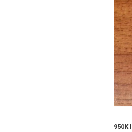
950K l