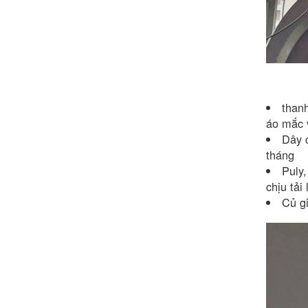
than
áo mắc 
Dây 
tháng
Puly,
chịu tải
Củ gi