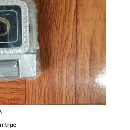
ỏ
ền trục