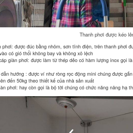
Thanh phơi được kéo lê
h phơi: được đúc bằng nhôm, sơn tĩnh điện, trên thanh phơi đ
vào có gió thổi không bay và không xô lệch
cáp giàn phơi: được làm từ thép dẻo có hàm lượng inox gọi l
 dẫn hướng : được ví như ròng rọc động mini chúng được gắn 
 lên đến 50kg theo thiết kế của nhà sản xuất
àn phơi: hay còn gọi là bộ tời chúng có chức năng nâng hạ t