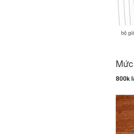
bộ gi
Mức 
800k l