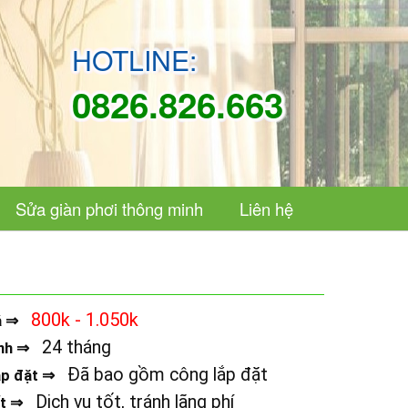
HOTLINE:
0826.826.663
Sửa giàn phơi thông minh
Liên hệ
800k - 1.050k
á ⇒
24 tháng
nh ⇒
Đã bao gồm công lắp đặt
ắp đặt ⇒
Dịch vụ tốt, tránh lãng phí
ết ⇒