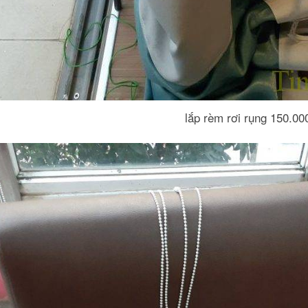
lắp rèm rơi rụng 150.00