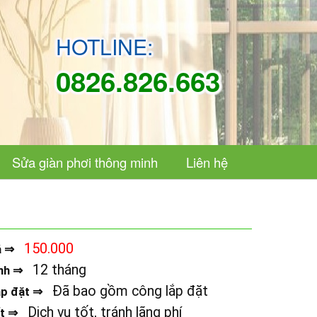
HOTLINE:
0826.826.663
Sửa giàn phơi thông minh
Liên hệ
150.000
á ⇒
12 tháng
nh ⇒
Đã bao gồm công lắp đặt
ắp đặt ⇒
Dịch vụ tốt, tránh lãng phí
ết ⇒