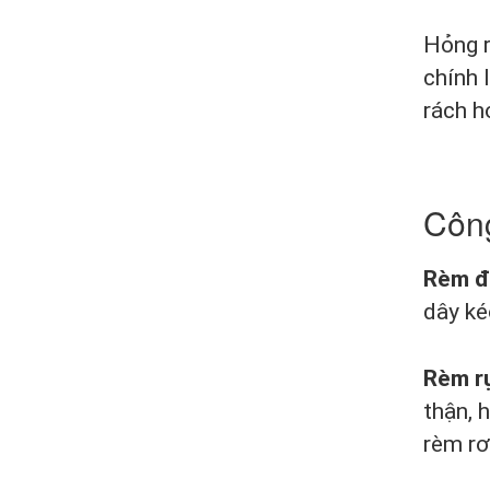
Hỏng r
chính 
rách h
Công
Rèm đ
dây ké
Rèm r
thận, 
rèm rơ