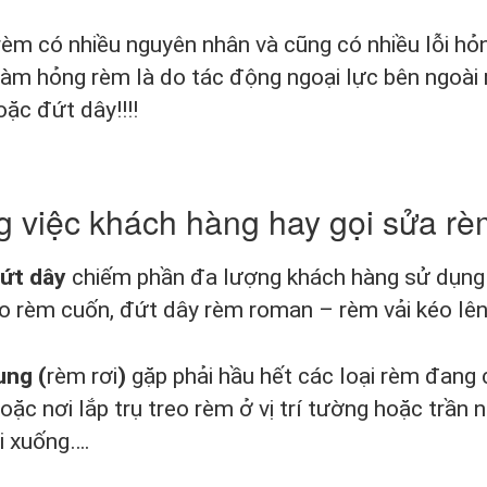
èm có nhiều nguyên nhân và cũng có nhiều lỗi hỏ
làm hỏng rèm là do tác động ngoại lực bên ngoài
oặc đứt dây!!!!
 việc khách hàng hay gọi sửa r
ứt dây
chiếm phần đa lượng khách hàng sử dụng 
o rèm cuốn, đứt dây rèm roman – rèm vải kéo lê
ụng (
rèm rơi
)
gặp phải hầu hết các loại rèm đang 
hoặc nơi lắp trụ treo rèm ở vị trí tường hoặc trầ
i xuống….