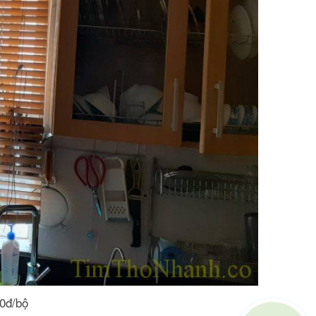
0đ/bộ