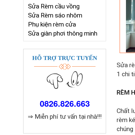
Sửa Rèm cầu vồng
Sửa Rèm sáo nhôm
Phụ kiện rèm cửa
Sửa giàn phơi thông minh
HỖ TRỢ TRỰC TUYẾN
Sửa rè
1 chi 
RÈM 
0826.826.663
Chất l
⇒ Miễn phí tư vấn tại nhà!!!
rèm ké
chúng 