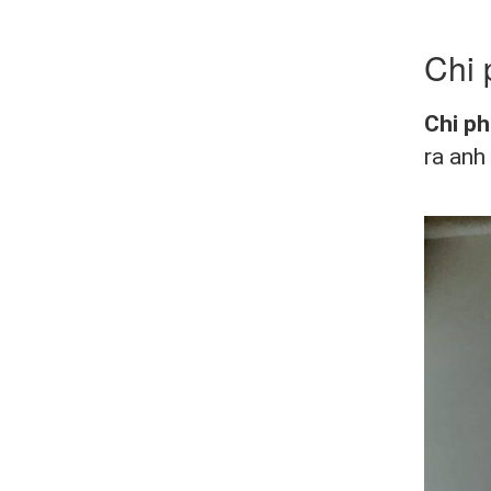
Chi 
Chi p
ra anh