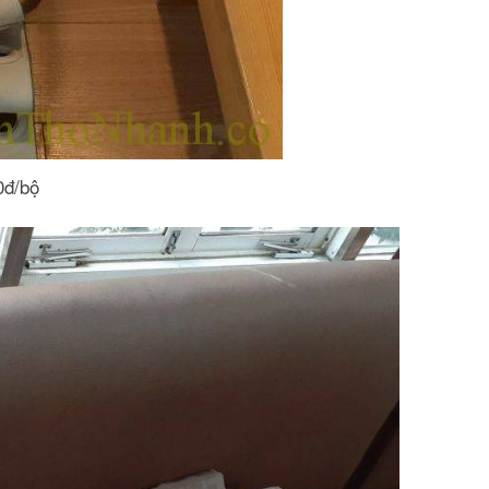
0đ/bộ