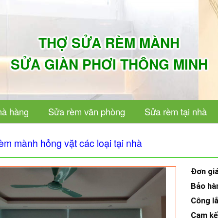
THỢ SỬA RÈM MÀNH
SỬA GIÀN PHƠI THÔNG MINH
hà hàng
Sửa rèm văn phòng
Sửa rèm tại nhà
èm mành hỏng vặt các loại tại nhà
Đơn gi
Bảo hà
Công l
Cam k