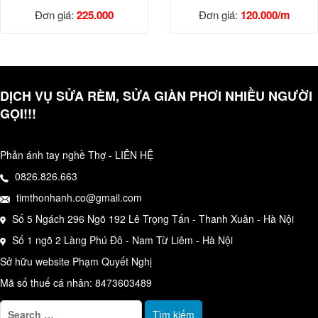
Đơn giá:
225.000
Đơn giá:
120.000/m
CÓ RÈM
DỊCH VỤ SỬA RÈM, SỬA GIÀN PHƠI NHIỀU NGƯỜI
GỌI!!!
Phản ánh tay nghề Thợ - LIÊN HỆ
0826.826.663
timthonhanh.co@gmail.com
Số 5 Ngách 296 Ngõ 192 Lê Trọng Tấn - Thanh Xuân - Hà Nội
Số 1 ngõ 2 Làng Phú Đô - Nam Từ Liêm - Hà Nội
Sở hữu website Phạm Quyết Nghị
Mã số thuế cá nhân: 8473603489
T