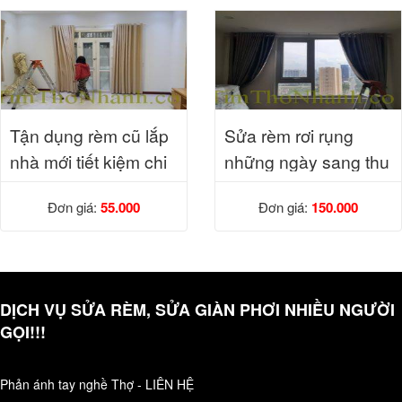
Tận dụng rèm cũ lắp
Sửa rèm rơi rụng
nhà mới tiết kiệm chi
những ngày sang thu
phí
Đơn giá:
55.000
Đơn giá:
150.000
DỊCH VỤ SỬA RÈM, SỬA GIÀN PHƠI NHIỀU NGƯỜI
GỌI!!!
Phản ánh tay nghề Thợ - LIÊN HỆ