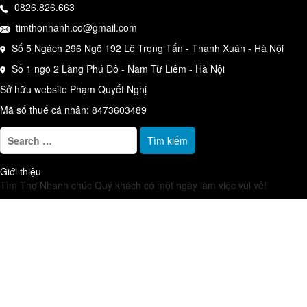
0826.826.663
timthonhanh.co@gmail.com
Số 5 Ngách 296 Ngõ 192 Lê Trọng Tấn - Thanh Xuân - Hà Nội
Số 1 ngõ 2 Làng Phú Đô - Nam Từ Liêm - Hà Nội
Sở hữu website Phạm Quyết Nghị
Mã số thuế cá nhân: 8473603489
T
ì
m
Giới thiệu
k
Tìm Thợ Nhanh chúc Quý khách có một ngày làm việc vui vẻ!
i
ế
m
c
h
o
: