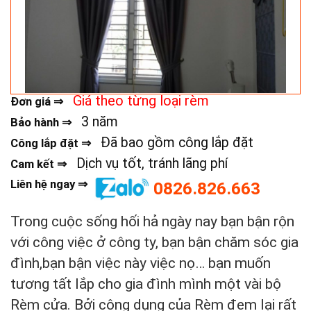
Giá theo từng loại rèm
Đơn giá ⇒
3 năm
Bảo hành ⇒
Đã bao gồm công lắp đặt
Công lắp đặt ⇒
Dịch vụ tốt, tránh lãng phí
Cam kết ⇒
Liên hệ ngay ⇒
0826.826.663
Trong cuộc sống hối hả ngày nay bạn bận rộn
với công việc ở công ty, bạn bận chăm sóc gia
đình,bạn bận việc này việc nọ… bạn muốn
tương tất lắp cho gia đình mình một vài bộ
Rèm cửa. Bởi công dụng của Rèm đem lại rất