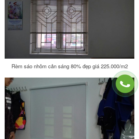
Rèm sáo nhôm cản sáng 80% đẹp giá 225.000/m2